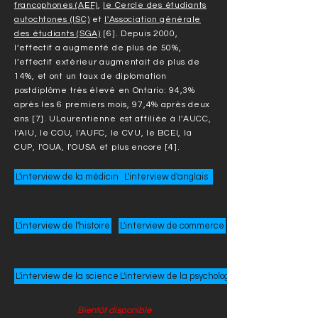
francophones (AEF)
,
le Cercle des étudiants
autochtones (ISC)
et
l'Association générale
des étudiants (SGA)
[6]. Depuis 2000,
l’effectif a augmenté de plus de 50%,
l’effectif extérieur augmentait de plus de
14%, et ont un taux de diplomation
postdiplôme très élevé en Ontario: 94,3%
après les 6 premiers mois, 97,4% après deux
ans [7]. ULaurentienne est affiliée à l'AUCC,
l'AIU, le COU, l'AUFC, le CVU, le BCEI, la
CUP, l'OUA, l'OUSA et plus encore [4].
L'interview de la médicine
L'interview d'anglais
L'interview de l'histoire
L'interview de commerce
L'interview de la science
L'interview de la psychologie
Bientôt disponible